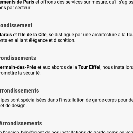
ements de Paris
et offrons des services sur mesure, qu'il s'agi
ons par secteur :
rrondissement
arais
et l'
Île de la Cité
, se distingue par une architecture à la f
ts en alliant élégance et discrétion.
rrondissements
Germain-des-Prés
et aux abords de la
Tour Eiffel
, nous installon
omettre la sécurité.
Arrondissements
uipes sont spécialisées dans l'installation de garde-corps pour
et de design.
 Arrondissements
'ancien, bénéficient de nos installations de garde-corps en verr