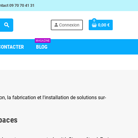
tact 09 70 70 41 31
0
search
person
Connexion
0,00 €
MAGAZINE
CONTACTER
BLOG
n, la fabrication et l'installation de solutions sur-
spaces