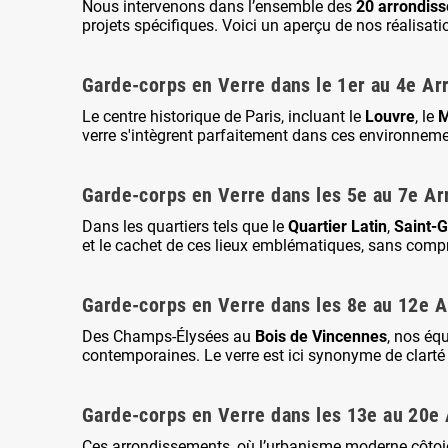
Nous intervenons dans l’ensemble des
20 arrondiss
projets spécifiques. Voici un aperçu de nos réalisati
Garde-corps en Verre dans le 1er au 4e A
Le centre historique de Paris, incluant le
Louvre
, le
M
verre s'intègrent parfaitement dans ces environnemen
Garde-corps en Verre dans les 5e au 7e A
Dans les quartiers tels que le
Quartier Latin
,
Saint-
et le cachet de ces lieux emblématiques, sans compr
Garde-corps en Verre dans les 8e au 12e 
Des Champs-Élysées au
Bois de Vincennes
, nos éq
contemporaines. Le verre est ici synonyme de clarté 
Garde-corps en Verre dans les 13e au 20e
Ces arrondissements, où l’urbanisme moderne côtoie l