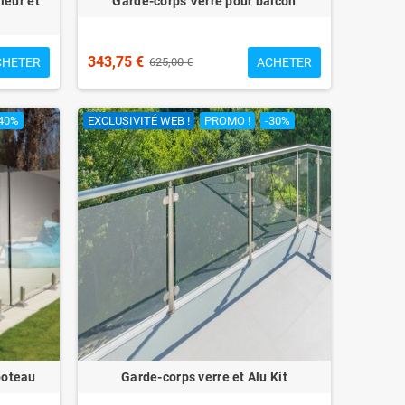
ieur et
Garde-corps Verre pour balcon
343,75 €
CHETER
ACHETER
625,00 €
40%
EXCLUSIVITÉ WEB !
PROMO !
-30%
poteau
Garde-corps verre et Alu Kit