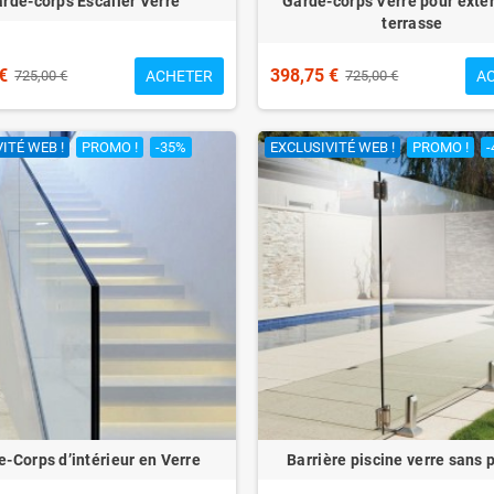
rde-corps Escalier Verre
Garde-corps Verre pour extér
terrasse
€
398,75 €
ACHETER
A
725,00 €
725,00 €
ITÉ WEB !
PROMO !
-35%
EXCLUSIVITÉ WEB !
PROMO !
-
-Corps d’intérieur en Verre
Barrière piscine verre sans 