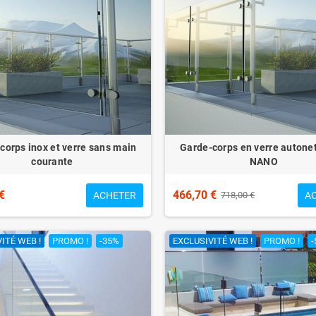
corps inox et verre sans main
Garde-corps en verre autone
courante
NANO
€
466,70 €
ACHETER
A
718,00 €
ITÉ WEB !
PROMO !
-35%
EXCLUSIVITÉ WEB !
PROMO !
-