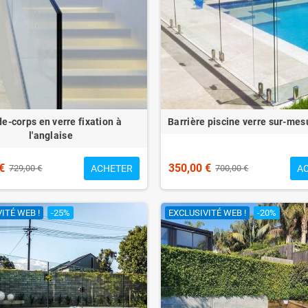
e-corps en verre fixation à
Barrière piscine verre sur-me
l'anglaise
€
350,00 €
ACHETER
A
729,00 €
700,00 €
ITÉ WEB !
-25%
EXCLUSIVITÉ WEB !
-20%