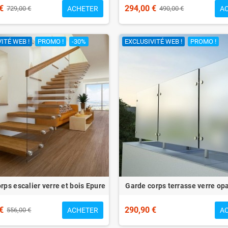
€
294,00 €
ACHETER
A
729,00 €
490,00 €
ITÉ WEB !
PROMO !
-30%
EXCLUSIVITÉ WEB !
PROMO !
rps escalier verre et bois Epure
Garde corps terrasse verre op
€
290,90 €
ACHETER
A
556,00 €