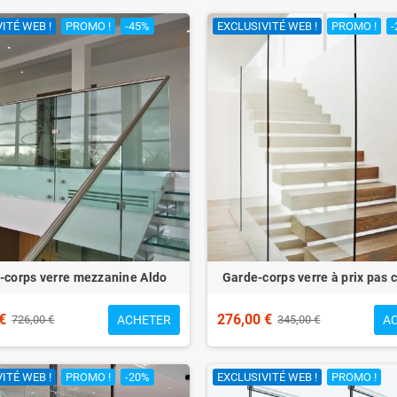
ITÉ WEB !
PROMO !
-45%
EXCLUSIVITÉ WEB !
PROMO !
-
-corps verre mezzanine Aldo
Garde-corps verre à prix pas 
€
276,00 €
ACHETER
A
726,00 €
345,00 €
ITÉ WEB !
PROMO !
-20%
EXCLUSIVITÉ WEB !
PROMO !