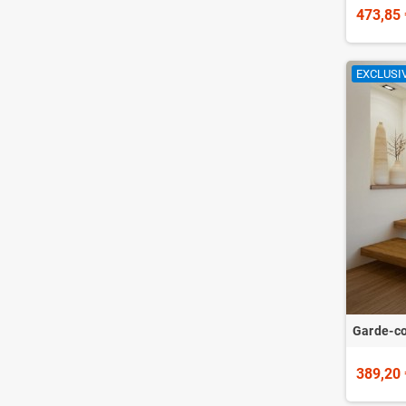
473,85 
EXCLUSIV
Garde-co
389,20 