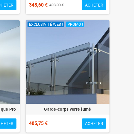
348,60 €
CHETER
ACHETER
498,00 €
EXCLUSIVITÉ WEB !
PROMO !
aque Pro
Garde-corps verre fumé
485,75 €
CHETER
ACHETER