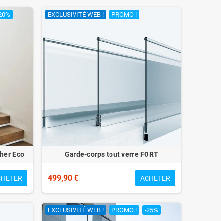
20%
EXCLUSIVITÉ WEB !
PROMO !
cher Eco
Garde-corps tout verre FORT
499,90 €
CHETER
ACHETER
EXCLUSIVITÉ WEB !
PROMO !
-25%