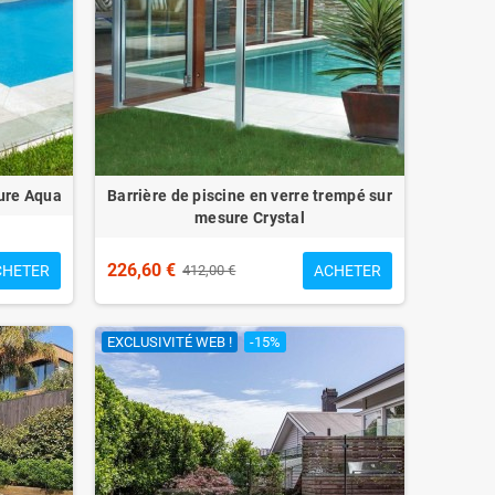
sure Aqua
Barrière de piscine en verre trempé sur
mesure Crystal
226,60 €
CHETER
ACHETER
412,00 €
EXCLUSIVITÉ WEB !
-15%