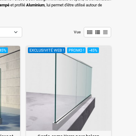
trempé
et profilé
Aluminium
, lui permet d'être utilisé autour de
view_comfy
view_list
view_headline
Vue
45%
EXCLUSIVITÉ WEB !
PROMO !
-45%