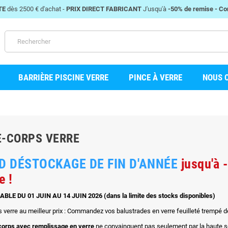
TE
dès 2500 € d'achat -
PRIX DIRECT FABRICANT
J'usqu'à
-50% de remise -
Con
BARRIÈRE PISCINE VERRE
PINCE À VERRE
NOUS 
-CORPS VERRE
D DÉSTOCKAGE DE FIN D'ANNÉE
jusqu'à
e !
BLE DU 01 JUIN AU 14 JUIN 2026 (dans la limite des stocks disponibles)
 verre au meilleur prix : Commandez vos balustrades en verre feuilleté trempé de
corps avec remplissage en verre
ne convainquent pas seulement par la haute sé