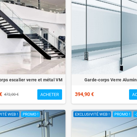
rps escalier verre et métal VM
Garde-corps Verre Alumi
€
394,90 €
ACHETER
A
472,00 €
ITÉ WEB !
PROMO !
EXCLUSIVITÉ WEB !
PROMO !
-