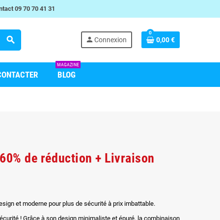
tact 09 70 70 41 31
0
search
person
Connexion
0,00 €
MAGAZINE
CONTACTER
BLOG
-60% de réduction + Livraison
sign et moderne pour plus de sécurité à prix imbattable.
curité ! Grâce à son design minimaliste et épuré, la combinaison