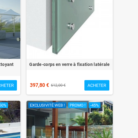
ttoyant
Garde-corps en verre à fixation latérale
397,80 €
CHETER
ACHETER
612,00 €
50%
EXCLUSIVITÉ WEB !
PROMO !
-45%