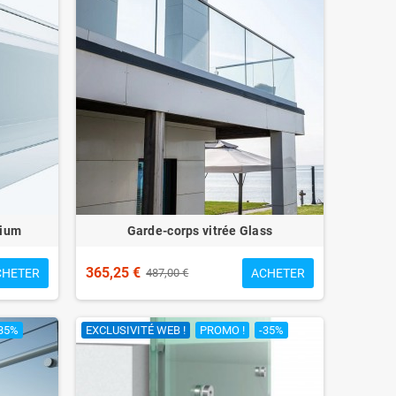
nium
Garde-corps vitrée Glass
365,25 €
CHETER
ACHETER
487,00 €
35%
EXCLUSIVITÉ WEB !
PROMO !
-35%