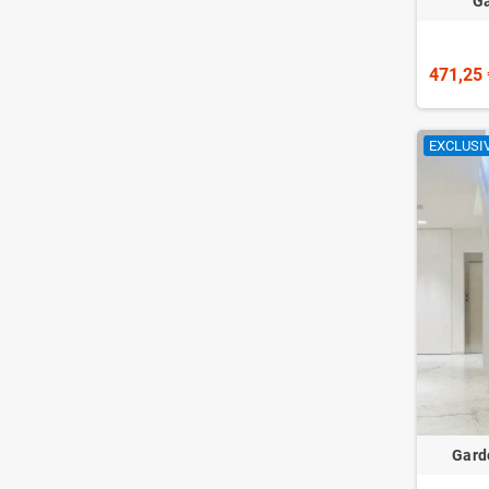
Ga
471,25 
EXCLUSIV
Garde