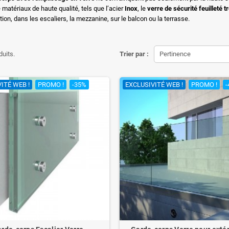
matériaux de haute qualité, tels que l’acier
Inox
, le
verre de sécurité feuilleté 
tion, dans les escaliers, la mezzanine, sur le balcon ou la terrasse.
duits.
Trier par :
Pertinence
ITÉ WEB !
PROMO !
-35%
EXCLUSIVITÉ WEB !
PROMO !
-