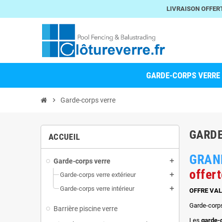
LIVRAISON OFFER
GARDE-CORPS VERRE
chevron_right
Garde-corps verre
GARDE
ACCUEIL
GRAN
Garde-corps verre
add
offert
Garde-corps verre extérieur
add
Garde-corps verre intérieur
add
OFFRE VALA
Garde-corps
Barrière piscine verre
Les
garde-