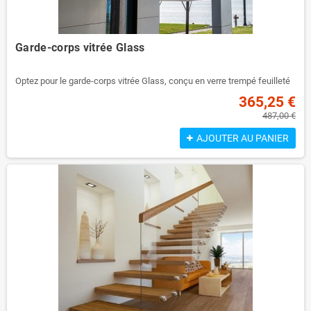
Garde-corps vitrée Glass
Optez pour le garde-corps vitrée Glass, conçu en verre trempé feuilleté
pour plus sécurité. Consultez notre gamme complète de balustrades
365,25 €
vitrées pour l'extérieur Glass en ligne dès aujourd'hui !
487,00 €
Une excellente gamme de balustrades en verre clair, teinté et satiné.
AJOUTER AU PANIER
Chez Clotureverre.fr, nous proposons une large sélection de verre
trempé, de verre feuilleté et de balustrades en verre feuilleté trempé.
Notre verre certifié de haute qualité et d'origine responsable est
disponible dans n'importe quelle forme ou dimension, ce qui en fait un
produit idéal pour les projets sur mesure. Cet ajout moderne aux
bâtiments résidentiels ou commerciaux permet d'apporter de la lumière
et de l'espace à une cage d'escalier ou à un palier. Le verre des garde-
corps n'est pas seulement sûr et pratique, il est aussi très esthétique !
Prix au mètre linéaire tout compris !
Pack vitrage + garde-corps + découpe sur-mesure à volonté incluse
Qualité haut de gamme