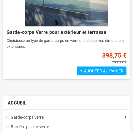
Garde-corps Verre pour extérieur et terrasse
Choisissez un type de garde-corps en verre et indiquez vos dimensions
extérieures.
398,75 €
Vous cherchez un garde-corps verre pour terrasse qui corresponde à
725,00 €
100% à vos idées ? Chez clotureverre.fr, vous pouvez réaliser ce souhait
!
AJOUTER AU PANIER
Nos différents types de garde-corps en verre conviennent parfaitement
aux terrasses et aux balcons. Choisissez du verre transparent pour une
vue maximale ou du verre satiné ou gris si vous souhaitez une
protection contre les regards indiscrets. Vous concevez vous-même
votre balustrade à l'aide de notre outil de configuration et nous la
ACCUEIL
fabriquons ensuite selon vos mesures. La livraison se fait franco
domicile pour un montage facile.
Garde-corps verre
add
Prix au mètre linéaire tout compris !
Barrière piscine verre
Pack vitrage + garde-corps + découpe sur-mesure à volonté incluse