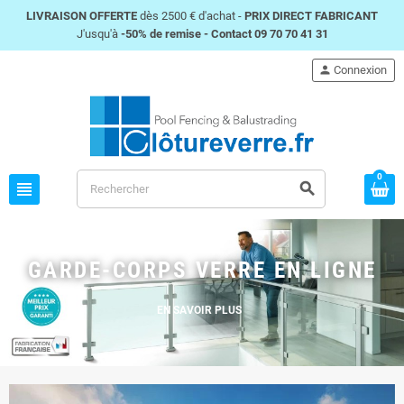
LIVRAISON OFFERTE
dès 2500 € d'achat -
PRIX DIRECT FABRICANT
J'usqu'à
-50% de remise -
Contact 09 70 70 41 31
person
Connexion
0
view_headline
search
GARDE-CORPS VERRE EN LIGNE
EN SAVOIR PLUS