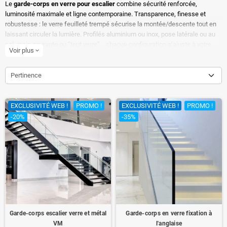
Le
garde-corps en verre pour escalier
combine sécurité renforcée,
luminosité maximale et ligne contemporaine. Transparence, finesse et
robustesse : le verre feuilleté trempé sécurise la montée/descente tout en
laissant circuler la lumière. Profilés aluminium ou inox, pose latérale ou au
sol, main courante ou “tout verre”… chaque configuration s’ajuste à votre
Voir plus
expand_more
escalier droit, quart-tournant ou hélicoïdal. Consultez aussi notre
choix de
garde-corps intérieur en verre
pour harmoniser escalier, palier et
mezzanine au sein d’un même projet.
Pertinence
EXCLUSIVITÉ WEB !
PROMO !
EXCLUSIVITÉ WEB !
PROMO !
-20%
-35%
Garde-corps escalier verre et métal
Garde-corps en verre fixation à
VM
l'anglaise