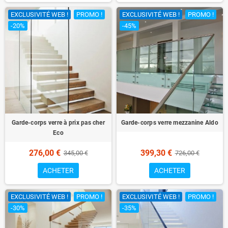
EXCLUSIVITÉ WEB !
PROMO !
EXCLUSIVITÉ WEB !
PROMO !
-20%
-45%
Garde-corps verre à prix pas cher
Garde-corps verre mezzanine Aldo
Eco
276,00 €
399,30 €
345,00 €
726,00 €
ACHETER
ACHETER
EXCLUSIVITÉ WEB !
PROMO !
EXCLUSIVITÉ WEB !
PROMO !
-30%
-35%