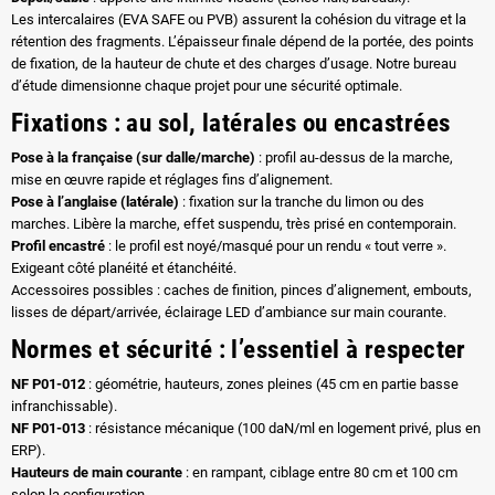
Les intercalaires (EVA SAFE ou PVB) assurent la cohésion du vitrage et la
rétention des fragments. L’épaisseur finale dépend de la portée, des points
de fixation, de la hauteur de chute et des charges d’usage. Notre bureau
d’étude dimensionne chaque projet pour une sécurité optimale.
Fixations : au sol, latérales ou encastrées
Pose à la française (sur dalle/marche)
: profil au-dessus de la marche,
mise en œuvre rapide et réglages fins d’alignement.
Pose à l’anglaise (latérale)
: fixation sur la tranche du limon ou des
marches. Libère la marche, effet suspendu, très prisé en contemporain.
Profil encastré
: le profil est noyé/masqué pour un rendu « tout verre ».
Exigeant côté planéité et étanchéité.
Accessoires possibles : caches de finition, pinces d’alignement, embouts,
lisses de départ/arrivée, éclairage LED d’ambiance sur main courante.
Normes et sécurité : l’essentiel à respecter
NF P01-012
: géométrie, hauteurs, zones pleines (45 cm en partie basse
infranchissable).
NF P01-013
: résistance mécanique (100 daN/ml en logement privé, plus en
ERP).
Hauteurs de main courante
: en rampant, ciblage entre 80 cm et 100 cm
selon la configuration.