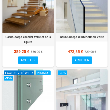
Garde-corps escalier verre et bois
Garde-Corps d’intérieur en Verre
Epure
389,20 €
473,85 €
556,00 €
729,00 €
ACHETER
ACHETER
EXCLUSIVITÉ WEB !
PROMO !
-30%
-35%