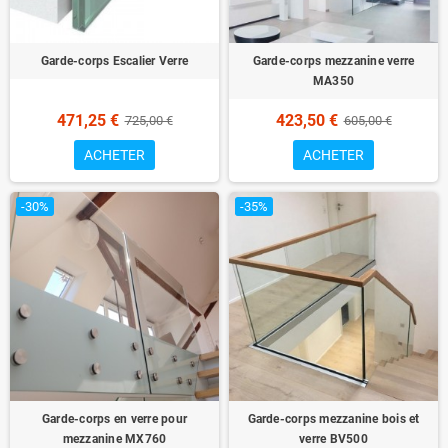
Garde-corps Escalier Verre
Garde-corps mezzanine verre
MA350
471,25 €
423,50 €
725,00 €
605,00 €
ACHETER
ACHETER
-30%
-35%
Garde-corps en verre pour
Garde-corps mezzanine bois et
mezzanine MX760
verre BV500