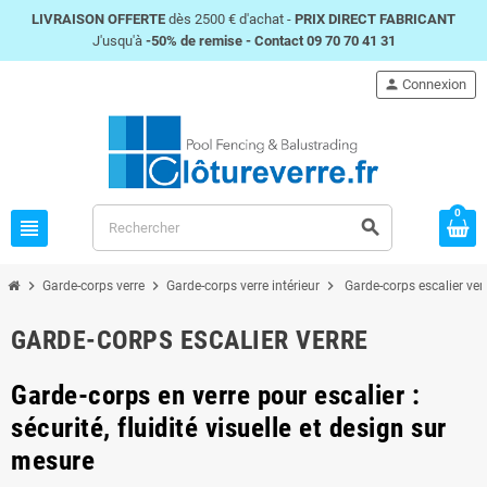
LIVRAISON OFFERTE
dès 2500 € d'achat -
PRIX DIRECT FABRICANT
J'usqu'à
-50% de remise -
Contact 09 70 70 41 31
person
Connexion
0
view_headline
search
chevron_right
chevron_right
chevron_right
Garde-corps verre
Garde-corps verre intérieur
Garde-corps escalier ver
GARDE-CORPS ESCALIER VERRE
Garde-corps en verre pour escalier :
sécurité, fluidité visuelle et design sur
mesure