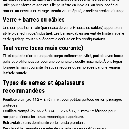
utile pour enfants et seniors. Elle peut être en inox, alu ou bois, posée au
mur ou au-dessus du vitrage. Rendu visuel épuré, excellent confort d’usage.
Verre + barres ou câbles
Une composition mixte (panneaux de verre + lisses ou câbles) apporte un
style plus technique/industriel. Les barres/câbles servent de limite visuelle
et de guidage, tout en allégeant le coût selon les configurations.
Tout verre (sans main courante)
Effet « galerie d’art » : un garde-corps entièrement vitré, parfois avec bords
polis et profil encastré, pour une continuité visuelle maximale. À privilégier
lorsque la main courante n’est pas requise ou remplacée par une version
latérale murale.
Types de verres et épaisseurs
recommandées
Feuilleté clair
(ex. 44.2 – 8,76 mm) : pour petites portées ou remplissages
protégés.
Feuilleté trempé
(ex. 66.2 à 88.4 – 12,76 à 17,52 mm) : référence pour
rampants d’escalier, tenue mécanique supérieure.
Extra-clair
: sans dominante verte, rendu premium.
Dépoli/sablé
: apporte une intimité visuelle (zones nuit/bureaux).