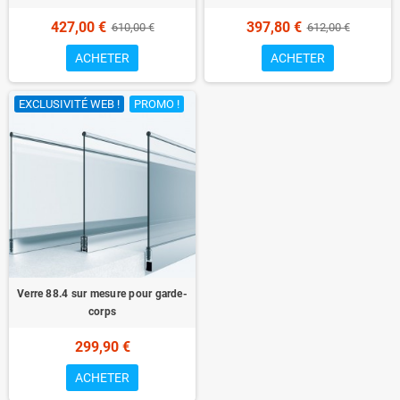
427,00 €
397,80 €
610,00 €
612,00 €
ACHETER
ACHETER
EXCLUSIVITÉ WEB !
PROMO !
Verre 88.4 sur mesure pour garde-
corps
299,90 €
ACHETER