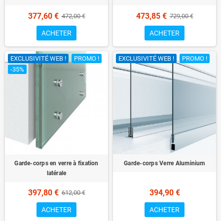
377,60 €
473,85 €
472,00 €
729,00 €
ACHETER
ACHETER
EXCLUSIVITÉ WEB !
PROMO !
EXCLUSIVITÉ WEB !
PROMO !
-35%
Garde-corps en verre à fixation
Garde-corps Verre Aluminium
latérale
397,80 €
394,90 €
612,00 €
ACHETER
ACHETER