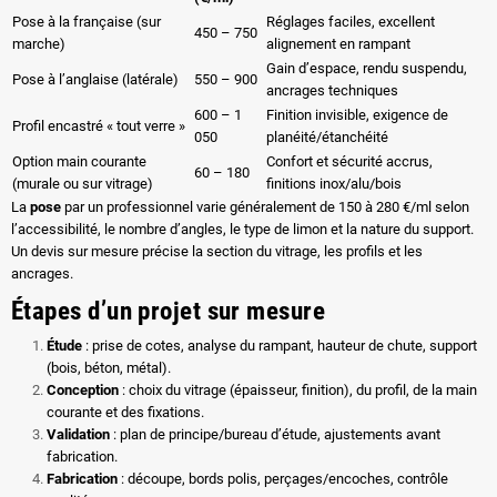
Pose à la française (sur
Réglages faciles, excellent
450 – 750
marche)
alignement en rampant
Gain d’espace, rendu suspendu,
Pose à l’anglaise (latérale)
550 – 900
ancrages techniques
600 – 1
Finition invisible, exigence de
Profil encastré « tout verre »
050
planéité/étanchéité
Option main courante
Confort et sécurité accrus,
60 – 180
(murale ou sur vitrage)
finitions inox/alu/bois
La
pose
par un professionnel varie généralement de 150 à 280 €/ml selon
l’accessibilité, le nombre d’angles, le type de limon et la nature du support.
Un devis sur mesure précise la section du vitrage, les profils et les
ancrages.
Étapes d’un projet sur mesure
Étude
: prise de cotes, analyse du rampant, hauteur de chute, support
(bois, béton, métal).
Conception
: choix du vitrage (épaisseur, finition), du profil, de la main
courante et des fixations.
Validation
: plan de principe/bureau d’étude, ajustements avant
fabrication.
Fabrication
: découpe, bords polis, perçages/encoches, contrôle