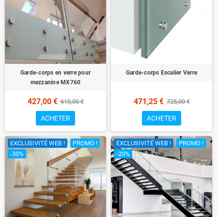
Garde-corps en verre pour
Garde-corps Escalier Verre
mezzanine MX760
427,00 €
471,25 €
610,00 €
725,00 €
ACHETER
ACHETER
EXCLUSIVITÉ WEB !
PROMO !
EXCLUSIVITÉ WEB !
PROMO !
-30%
-20%