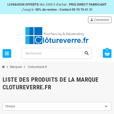
LIVRAISON OFFERTE
dès 2500 € d'achat -
PRIX DIRECT FABRICANT
J'usqu'à
-50% de remise -
Contact 09 70 70 41 31
person
Connexion
0
view_headline
search
chevron_right
chevron_right
Marques
Clotureverre.fr
LISTE DES PRODUITS DE LA MARQUE
CLOTUREVERRE.FR
Choisir