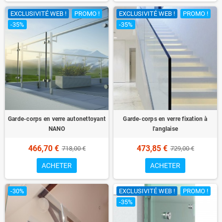
EXCLUSIVITÉ WEB !
PROMO !
EXCLUSIVITÉ WEB !
PROMO !
-35%
-35%
Garde-corps en verre autonettoyant
Garde-corps en verre fixation à
NANO
l'anglaise
466,70 €
473,85 €
718,00 €
729,00 €
ACHETER
ACHETER
-30%
EXCLUSIVITÉ WEB !
PROMO !
-35%