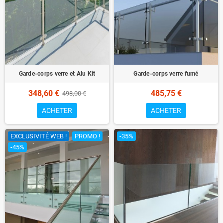
Garde-corps verre et Alu Kit
Garde-corps verre fumé
348,60 €
485,75 €
498,00 €
ACHETER
ACHETER
EXCLUSIVITÉ WEB !
PROMO !
-35%
-45%