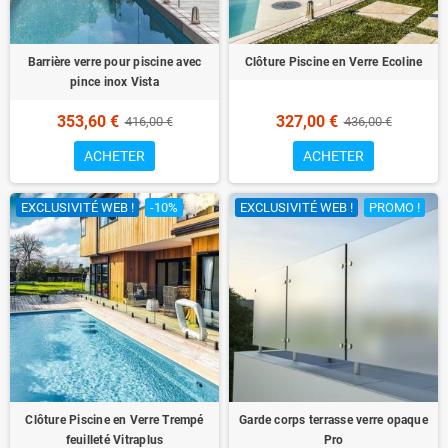
Barrière verre pour piscine avec
Clôture Piscine en Verre Ecoline
pince inox Vista
353,60 €
327,00 €
416,00 €
436,00 €
ACHETER
ACHETER
EXCLUSIVITÉ WEB !
-10%
EXCLUSIVITÉ WEB !
PROMO !
Clôture Piscine en Verre Trempé
Garde corps terrasse verre opaque
feuilleté Vitraplus
Pro