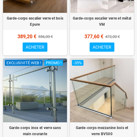
Garde-corps escalier verre et bois
Garde-corps escalier verre et métal
Epure
VM
389,20 €
377,60 €
556,00 €
472,00 €
ACHETER
ACHETER
EXCLUSIVITÉ WEB !
PROMO !
-35%
Garde-corps inox et verre sans
Garde-corps mezzanine bois et
main courante
verre BV500