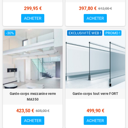
299,95 €
397,80 €
612,00 €
ACHETER
ACHETER
-30%
EXCLUSIVITÉ WEB !
PROMO !
Garde-corps mezzanine verre
Garde-corps tout verre FORT
MA350
423,50 €
499,90 €
605,00 €
ACHETER
ACHETER