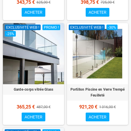
343,75 €
398,75 €
625,00 €
725,00 €
ACHETER
ACHETER
EXCLUSIVITÉ WEB !
PROMO !
EXCLUSIVITÉ WEB !
-30%
-25%
Garde-corps vitrée Glass
Portillon Piscine en Verre Trempé
Feuilleté
365,25 €
921,20 €
487,00 €
1 316,00 €
ACHETER
ACHETER