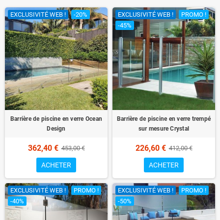
EXCLUSIVITÉ WEB !
-20%
EXCLUSIVITÉ WEB !
PROMO !
-45%
Barrière de piscine en verre Ocean
Barrière de piscine en verre trempé
Design
sur mesure Crystal
362,40 €
226,60 €
453,00 €
412,00 €
ACHETER
ACHETER
EXCLUSIVITÉ WEB !
PROMO !
EXCLUSIVITÉ WEB !
PROMO !
-40%
-50%