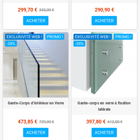
299,70 €
290,90 €
333,00 €
ACHETER
ACHETER
EXCLUSIVITÉ WEB !
PROMO !
EXCLUSIVITÉ WEB !
PROMO !
-35%
-35%
Garde-Corps d’intérieur en Verre
Garde-corps en verre à fixation
latérale
473,85 €
397,80 €
729,00 €
612,00 €
ACHETER
ACHETER