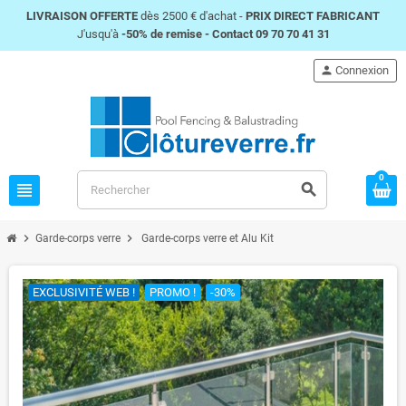
LIVRAISON OFFERTE
dès 2500 € d'achat -
PRIX DIRECT FABRICANT
J'usqu'à
-50% de remise -
Contact 09 70 70 41 31
person
Connexion
0
view_headline
search
chevron_right
chevron_right
Garde-corps verre
Garde-corps verre et Alu Kit
EXCLUSIVITÉ WEB !
PROMO !
-30%