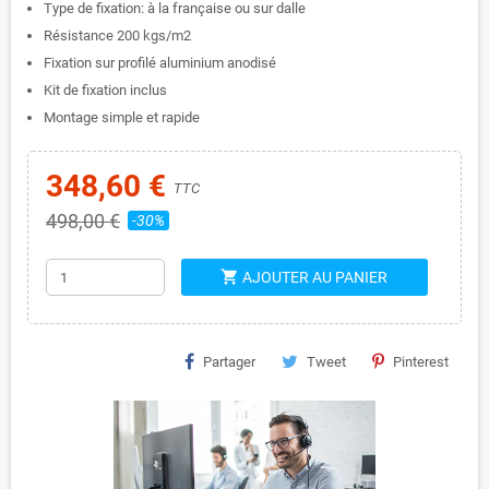
Type de fixation: à la française ou sur dalle
Résistance 200 kgs/m2
Fixation sur profilé aluminium anodisé
Kit de fixation inclus
Montage simple et rapide
348,60 €
TTC
498,00 €
-30%
shopping_cart
AJOUTER AU PANIER
Partager
Tweet
Pinterest