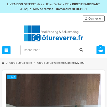
LIVRAISON OFFERTE
dès 2500 € d'achat -
PRIX DIRECT FABRICANT
J'usqu'à
-50% de remise -
Contact 09 70 70 41 31
person
Connexion
0
view_headline
search
chevron_right
chevron_right
Garde-corps verre
Garde-corps verre mezzanine MV200
-35%