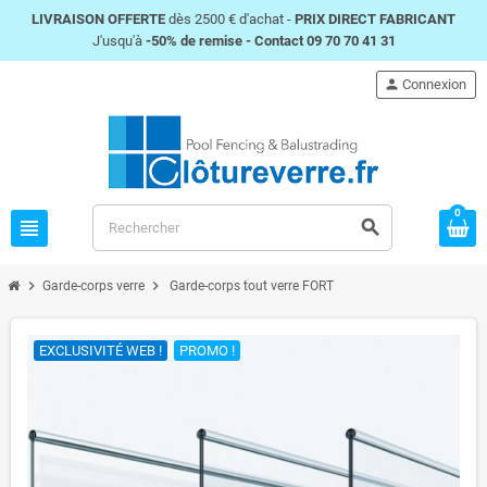
LIVRAISON OFFERTE
dès 2500 € d'achat -
PRIX DIRECT FABRICANT
J'usqu'à
-50% de remise -
Contact 09 70 70 41 31
person
Connexion
0
view_headline
search
chevron_right
chevron_right
Garde-corps verre
Garde-corps tout verre FORT
EXCLUSIVITÉ WEB !
PROMO !