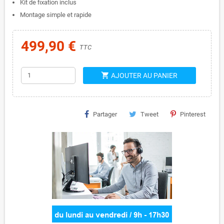
Kit de fixation inclus
Montage simple et rapide
499,90 €
TTC
shopping_cart
AJOUTER AU PANIER
Partager
Tweet
Pinterest