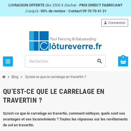
LIVRAISON OFFERTE
dès 2500 € d'achat -
PRIX DIRECT FABRICANT
J'usqu'à
-50% de remise -
Contact 09 70 70 41 31
person
Connexion
0
view_headline
search
chevron_right
chevron_right
Blog
Qu’est-ce que le carrelage en travertin ?
QU’EST-CE QUE LE CARRELAGE EN
TRAVERTIN ?
Qu'est-ce que le carrelage en travertin, comment nettoyer, quels sont ses
avantages et ses inconvénients ?
Toutes les réponses sur les revêtements
de sol en travertin.