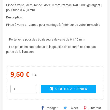
Pince à verre | demi-ronde | 45 x 63 mm | zamac, RAL 9006 gri argent |
pour tube Ø 48,3 mm
Description
Pince à verre en zamac pour montage à l'intérieur de votre immeuble
Porte-verre pour des épaisseurs de verre de 6 à 10 mm.
Les patins en caoutchouc et la goupille de sécurité ne font pas
partie de la livraison.
9,50 €
TTC
shopping_cart
AJOUTER AU PANIER
Partager
Tweet
Pinterest