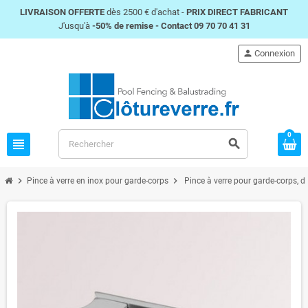
LIVRAISON OFFERTE
dès 2500 € d'achat -
PRIX DIRECT FABRICANT
J'usqu'à
-50% de remise -
Contact 09 70 70 41 31
person
Connexion
0
view_headline
search
chevron_right
chevron_right
Pince à verre en inox pour garde-corps
Pince à verre pour garde-corps, 