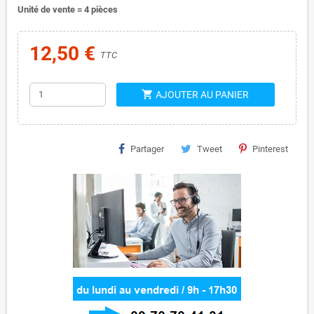
Unité de vente = 4 pièces
12,50 €
TTC
shopping_cart
AJOUTER AU PANIER
Partager
Tweet
Pinterest