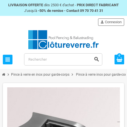
LIVRAISON OFFERTE
dès 2500 € d'achat -
PRIX DIRECT FABRICANT
J'usqu'à
-50% de remise -
Contact 09 70 70 41 31
person
Connexion
0
view_headline
search
chevron_right
chevron_right
Pince à verre en inox pour garde-corps
Pince à verre inox pour garde-co