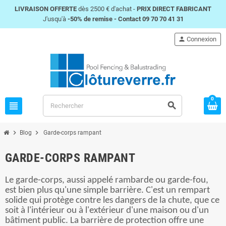
LIVRAISON OFFERTE
dès 2500 € d'achat -
PRIX DIRECT FABRICANT
J'usqu'à
-50% de remise -
Contact 09 70 70 41 31
person
Connexion
0
view_headline
search
chevron_right
chevron_right
Blog
Garde-corps rampant
GARDE-CORPS RAMPANT
Le garde-corps, aussi appelé rambarde ou garde-fou,
est bien plus qu'une simple barrière. C'est un rempart
solide qui protège contre les dangers de la chute, que ce
soit à l'intérieur ou à l'extérieur d'une maison ou d'un
bâtiment public. La barrière de protection offre une